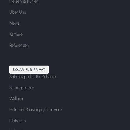
Heizen & Kühlen
Über Uns
News
Karriere
Referenzen
SOLAR FÜR PRIVAT
Solaranlage für Ihr Zuhause
Stromspeicher
Wallbox
Hilfe bei Baustopp / Insolvenz
Notstrom