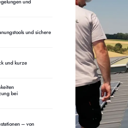
Regelungen und
anungstools und sichere
ck und kurze
hkeiten
tzung bei
stationen – von