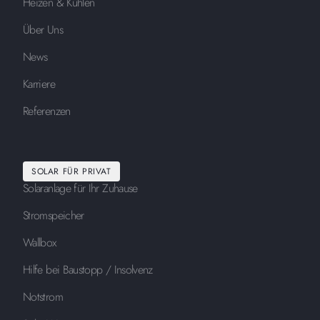
Heizen & Kühlen
Über Uns
News
Karriere
Referenzen
SOLAR FÜR PRIVAT
Solaranlage für Ihr Zuhause
Stromspeicher
Wallbox
Hilfe bei Baustopp / Insolvenz
Notstrom