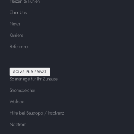
Heizen & Kühlen
Über Uns
News
Karriere
Referenzen
SOLAR FÜR PRIVAT
Solaranlage für Ihr Zuhause
Stromspeicher
Wallbox
Hilfe bei Baustopp / Insolvenz
Notstrom